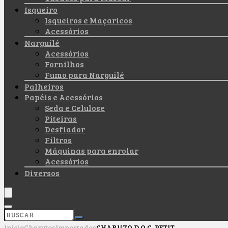
Isqueiro
Isqueiros e Maçaricos
Acessórios
Narguilé
Acessórios
Fornilhos
Fumo para Narguilé
Palheiros
Papéis e Acessórios
Seda e Celulose
Piteiras
Desfiador
Filtros
Máquinas para enrolar
Acessórios
Diversos
Início
Charutos
Importados
CHARUTO D.O.C. PETIT