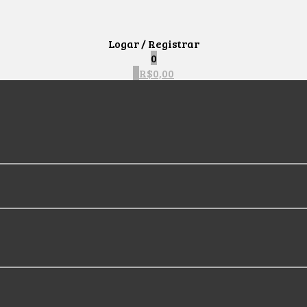
Logar / Registrar
0
0
R$
0,00