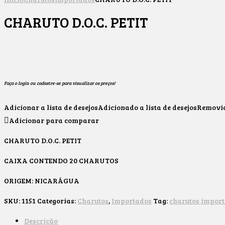
CHARUTO D.O.C. PETIT
Faça o login ou cadastre-se para visualizar os preços!
Adicionar a lista de desejos
Adicionado a lista de desejos
Removido
Adicionar para comparar
CHARUTO D.O.C. PETIT
CAIXA CONTENDO 20 CHARUTOS
ORIGEM: NICARÁGUA
SKU:
1151
Categorias:
Charutos
,
Importados
Tag:
charutos impor
Descrição