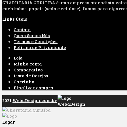
CHARUTARIA CURITIBA é uma empresa atacadista voltada 
cachimbos, papeis (seda e celulose), fumos para cigarro
Links Úteis
Contato
Quem Somos Nós
Termos e Condições
Política de Privacidade
Loja
Minha conta
Comparativo
Lista de Desejos
Carrinho
Finalizar compra
2021
WebaDesign.com.br
Logar