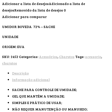
Adicionar a lista de desejos
Adicionado a lista de
desejos
Removido da lista de desejos
0
Adicionar para comparar
UMIDOR BOVEDA 72% – SACHE
UNIDADE
ORIGEM: EUA
SKU:
1452
Categorias:
Acessórios
,
Charutos
Tags:
acessorio
,
charutos
Descrição
Informação adicional
SACHE PARA CONTROLE DE UMIDADE;
GEL QUE MANTÉM A UMIDADE;
SIMPLES E PRÁTICO DE USAR;
NÃO REQUER MANUTENÇÃO OU MANUSEIO;