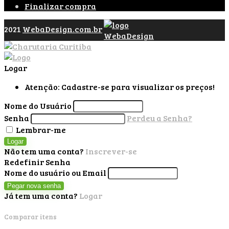
Finalizar compra
2021
WebaDesign.com.br
Logar
Atenção: Cadastre-se para visualizar os preços!
Nome do Usuário
Senha
Perdeu a Senha?
Lembrar-me
Logar
Não tem uma conta?
Inscrever-se
Redefinir Senha
Nome do usuário ou Email
Pegar nova senha
Já tem uma conta?
Logar
Comparar itens