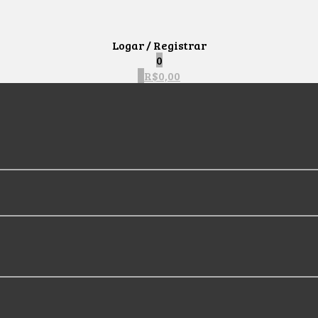
Logar / Registrar
0
0
R$
0,00