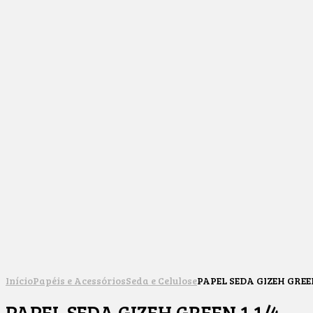
Início
Papéis e Acessórios
Seda e Celulose
PAPEL SEDA GIZEH GREEN
PAPEL SEDA GIZEH GREEN 1 1/4