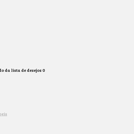
 da lista de desejos
0
peis