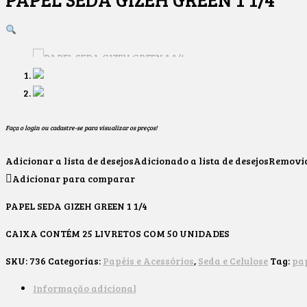
Faça o login ou cadastre-se para visualizar os preços!
Adicionar a lista de desejos
Adicionado a lista de desejos
Removido
Adicionar para comparar
PAPEL SEDA GIZEH GREEN 1 1/4
CAIXA CONTÉM 25 LIVRETOS COM 50 UNIDADES
SKU:
736
Categorias:
Papéis e Acessórios
,
Seda e Celulose
Tag:
pa
Informação adicional