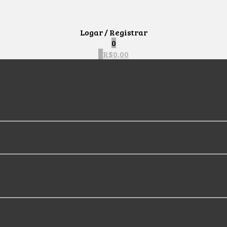
Logar / Registrar
0
0
R$
0,00