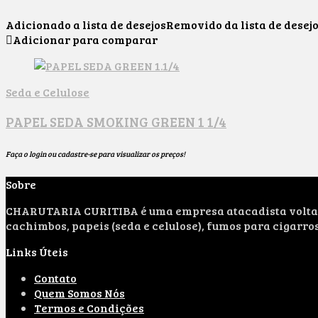
Adicionado a lista de desejos
Removido da lista de desej
Adicionar para comparar
Seda e Celulose
PAPEL SEDA SMOKING GREEN 1 1/4
Faça o login ou cadastre-se para visualizar os preços!
Sobre
CHARUTARIA CURITIBA é uma empresa atacadista voltada 
cachimbos, papeis (seda e celulose), fumos para cigarro
Links Úteis
Contato
Quem Somos Nós
Termos e Condições