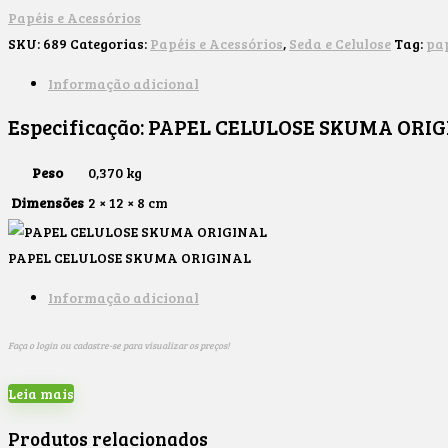
Papéis e Acessórios
SKU:
689
Categorias:
Papéis e Acessórios
,
Seda e Celulose
Tag:
pa
Informação adicional
Especificação:
PAPEL CELULOSE SKUMA ORIG
Peso
0,370 kg
Dimensões
2 × 12 × 8 cm
PAPEL CELULOSE SKUMA ORIGINAL
Informação adicional
Faça o login ou cadastre-se para visualizar os preços!
Leia mais
Produtos relacionados