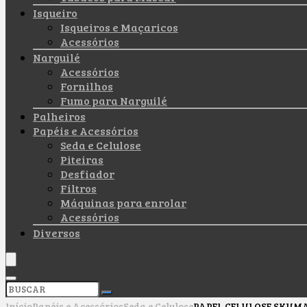
Isqueiro
Isqueiros e Maçaricos
Acessórios
Narguilé
Acessórios
Fornilhos
Fumo para Narguilé
Palheiros
Papéis e Acessórios
Seda e Celulose
Piteiras
Desfiador
Filtros
Máquinas para enrolar
Acessórios
Diversos
Início
Papéis e Acessórios
Seda e Celulose
PAPEL CELULOSE SKUM