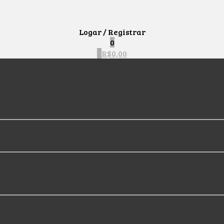
Logar / Registrar
0
0
R$
0,00