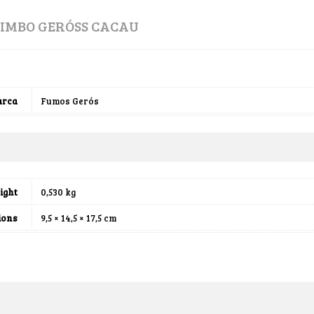
IMBO GERÓSS CACAU
rca
Fumos Gerós
ight
0,530 kg
ions
9,5 × 14,5 × 17,5 cm