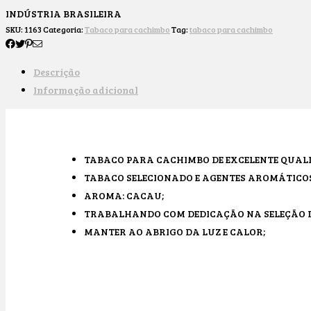
INDÚSTRIA BRASILEIRA
SKU:
1163
Categoria:
Tabaco para cachimbo
Tag:
tabaco para cachimbo
Descrição
Informação adicional
TABACO PARA CACHIMBO DE EXCELENTE QUAL
TABACO SELECIONADO E AGENTES AROMÁTICOS
AROMA: CACAU;
TRABALHANDO COM DEDICAÇÃO NA SELEÇÃO D
MANTER AO ABRIGO DA LUZ E CALOR;