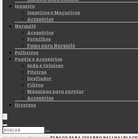
Isqueiro
Isqueiros e Maçaricos
Acessórios
Narguilé
Acessórios
Fornilhos
Fumo para Narguilé
Palheiros
Papéis e Acessórios
Seda e Celulose
Piteiras
Desfiador
Filtros
Máquinas para enrolar
Acessórios
Diversos
Início
Fumos
Nacionais
TABACO PARA CIGARRO BALI HAI BLACK