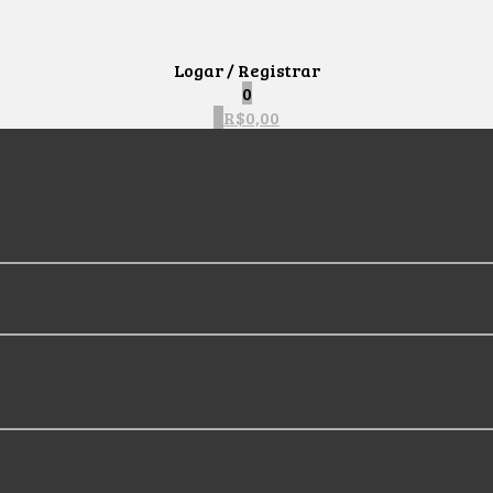
Logar / Registrar
0
0
R$
0,00