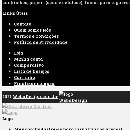
cachimbos, papeis (seda e celulose), fumos para cigarro
Links Úteis
Contato
Quem Somos Nós
Termos e Condições
Política de Privacidade
Loja
Minha conta
Comparativo
Lista de Desejos
Carrinho
Finalizar compra
2021
WebaDesign.com.br
Logar
Atenção: Cadastre-se para visualizar os preços!