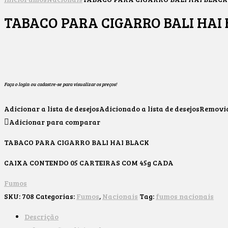
TABACO PARA CIGARRO BALI HAI
Faça o login ou cadastre-se para visualizar os preços!
Adicionar a lista de desejos
Adicionado a lista de desejos
Removido
Adicionar para comparar
TABACO PARA CIGARRO BALI HAI BLACK
CAIXA CONTENDO 05 CARTEIRAS COM 45g CADA
Fumos
SKU:
708
Categorias:
Fumos
,
Nacionais
Tag:
fumos nacionais
Descrição