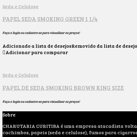
Seda e Celulose
PAPEL SEDA SMOKING GREEN 1 1/4
Faça o login ou cadastre-se para visualizar os preços!
Adicionado a lista de desejos
Removido da lista de desej
Adicionar para comparar
Seda e Celulose
PAPEL DE SEDA SMOKING BROWN KING SIZE
Faça o login ou cadastre-se para visualizar os preços!
Sobre
CHARUTARIA CURITIBA é uma empresa atacadista voltada 
cachimbos, papeis (seda e celulose), fumos para cigarro