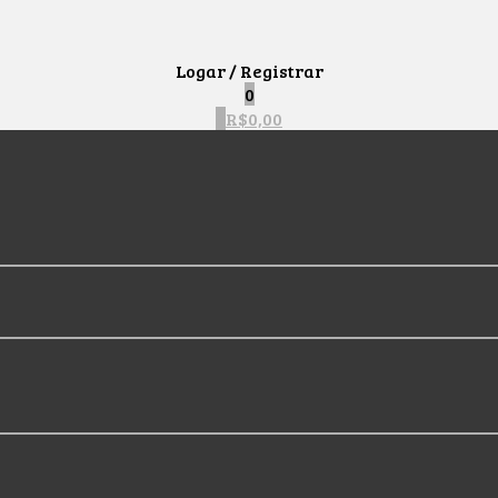
Logar / Registrar
0
0
R$
0,00