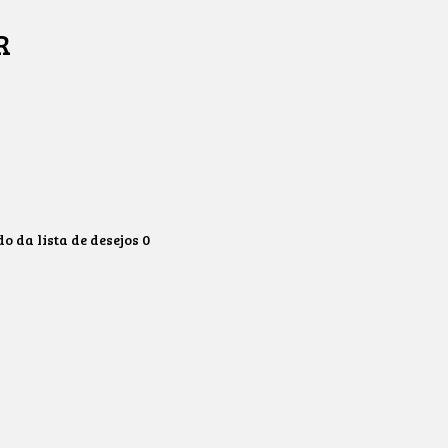
R
 da lista de desejos
0