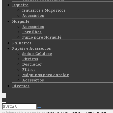
Isqueiro
Isqueiros e Maçaricos
Acessórios
Narguilé
Acessórios
Fornilhos
Fumo para Narguilé
Palheiros
Papéis e Acessórios
Seda e Celulose
Piteiras
Desfiador
Filtros
Máquinas para enrolar
Acessórios
Diversos
Início
Papéis e Acessórios
PITEIRA ADAPTER YELLOW FINGER