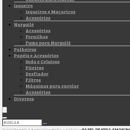
Isqueiro
Isqueiros e Maçaricos
Acessórios
Narguilé
Acessórios
Fornilhos
Fumo para Narguilé
Palheiros
Papéis e Acessórios
Seda e Celulose
Piteiras
Desfiador
Filtros
Máquinas para enrolar
Acessórios
Diversos
Início
Papéis e Acessórios
Seda e Celulose
PAPEL DE SEDA SMOKIN