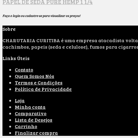
PAPEL DE SEDA PURE HEMP 1 1/4
Faça o login ou cadastre-se para visualizar os preços!
Sobre
CHARUTARIA CURITIBA é uma empresa atacadista voltada 
cachimbos, papeis (seda e celulose), fumos para cigarro
Links Úteis
Contato
Quem Somos Nós
Termos e Condições
Política de Privacidade
Loja
Minha conta
Comparativo
Lista de Desejos
Carrinho
Finalizar compra