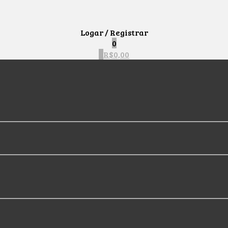
Logar / Registrar
0
0
R$
0,00