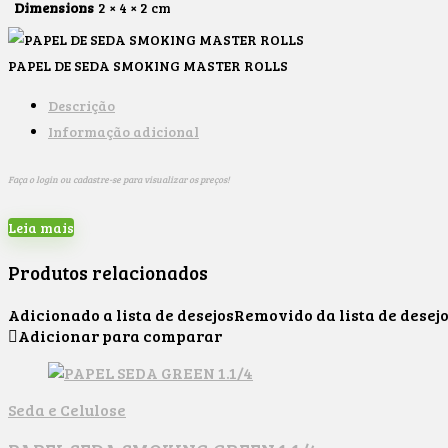
Dimensions
2 × 4 × 2 cm
PAPEL DE SEDA SMOKING MASTER ROLLS
Descrição
Informação adicional
Faça o login ou cadastre-se para visualizar os preços!
Leia mais
Produtos relacionados
Adicionado a lista de desejos
Removido da lista de desej
Adicionar para comparar
Seda e Celulose