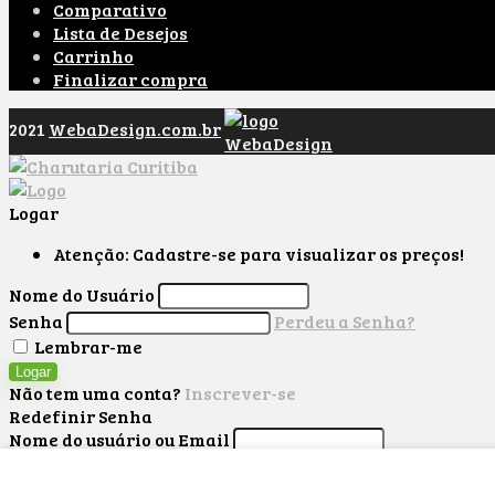
Comparativo
Lista de Desejos
Carrinho
Finalizar compra
2021
WebaDesign.com.br
Logar
Atenção: Cadastre-se para visualizar os preços!
Nome do Usuário
Senha
Perdeu a Senha?
Lembrar-me
Logar
Não tem uma conta?
Inscrever-se
Redefinir Senha
Nome do usuário ou Email
Pegar nova senha
Já tem uma conta?
Logar