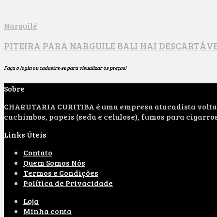
Narguilé
PITEIRA PARA NARGUILE BALI HAI DESCARTÁV
Faça o login ou cadastre-se para visualizar os preços!
Sobre
CHARUTARIA CURITIBA é uma empresa atacadista voltada 
cachimbos, papeis (seda e celulose), fumos para cigarro
Links Úteis
Contato
Quem Somos Nós
Termos e Condições
Política de Privacidade
Loja
Minha conta