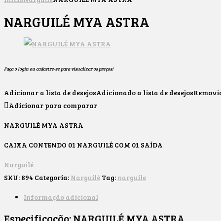
NARGUILÉ MYA ASTRA
Faça o login ou cadastre-se para visualizar os preços!
Adicionar a lista de desejos
Adicionado a lista de desejos
Removido
Adicionar para comparar
NARGUILÉ MYA ASTRA
CAIXA CONTENDO 01 NARGUILÉ COM 01 SAÍDA
Narguilé
SKU:
894
Categoria:
Narguilé
Tag:
narguile
Informação adicional
Especificação:
NARGUILÉ MYA ASTRA