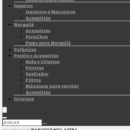
Isqueiro
Isqueiros e Maçaricos
Acessórios
Narguilé
Acessórios
Fornilhos
Fumo para Narguilé
Palheiros
Papéis e Acessórios
Seda e Celulose
Piteiras
Desfiador
Filtros
Máquinas para enrolar
Acessórios
Diversos
Início
Narguilé
NARGUILÉ MYA ASTRA