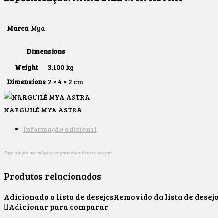
Marca
Mya
Dimensions
Weight
3,100 kg
Dimensions
2 × 4 × 2 cm
NARGUILÉ MYA ASTRA
Informação adicional
Faça o login ou cadastre-se para visualizar os preços!
Produtos relacionados
Adicionado a lista de desejos
Removido da lista de desej
Adicionar para comparar