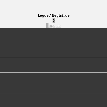
Logar / Registrar
0
0
R$
0,00