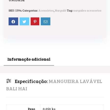
SKU:
1394
Categorias:
Acessórios
,
Narguilé
Tag:
narguiles acessorios
Informação adicional
Especificação:
MANGUEIRA LAVÁVEL
BALI HAI
Peso
0,050 kg