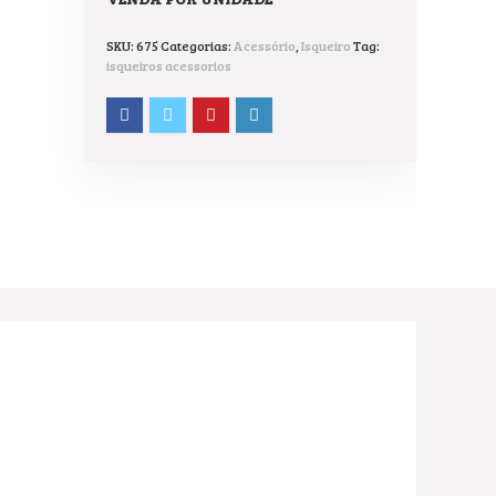
SKU:
675
Categorias:
Acessório
,
Isqueiro
Tag:
isqueiros acessorios