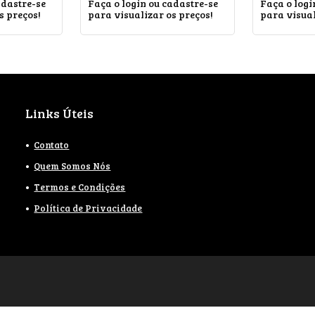
adastre-se
Faça o login ou cadastre-se
Faça o logi
s preços!
para visualizar os preços!
para visual
Links Úteis
Contato
Quem Somos Nós
Termos e Condições
Política de Privacidade