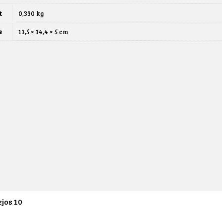
t
0,330 kg
s
13,5 × 14,4 × 5 cm
ejos
10