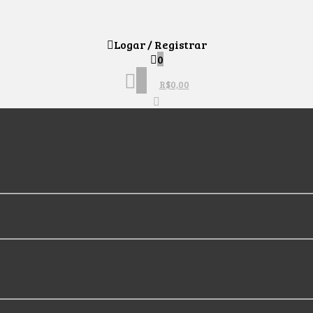
Logar / Registrar
0
0
R$
0,00