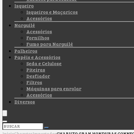
Isqueiro
Isqueiros e Maçaricos
Acessórios
Narguilé
Acessórios
Fornilhos
Fumo para Narguilé
Palheiros
Papéis e Acessórios
Seda e Celulose
Piteiras
Desfiador
Filtros
Máquinas para enrolar
Acessórios
Diversos
Início
Charutos
Importados
CHARUTO GRAN HONDURAS CONNECT