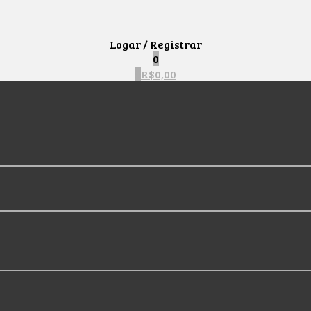
Logar / Registrar
0
0
R$
0,00