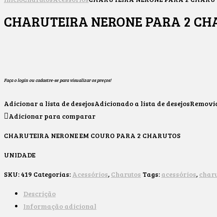
CHARUTEIRA NERONE PARA 2 CH
Faça o login ou cadastre-se para visualizar os preços!
Adicionar a lista de desejos
Adicionado a lista de desejos
Removido
Adicionar para comparar
CHARUTEIRA NERONE EM COURO PARA 2 CHARUTOS
UNIDADE
SKU:
419
Categorias:
Acessórios
,
Charutos
Tags:
acessórios
,
char
Descrição
Informação adicional