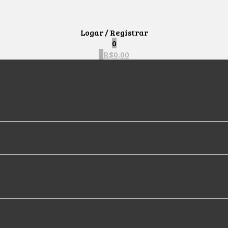
Logar / Registrar
0
0
R$
0,00