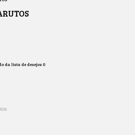
ARUTOS
 da lista de desejos
0
utos