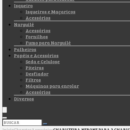
Isqueiro
Isqueiros e Maçaricos
Acessórios
Narguilé
Acessórios
Fornilhos
Fumo para Narguilé
Palheiros
Papéis e Acessórios
Seda e Celulose
Piteiras
Desfiador
Filtros
Máquinas para enrolar
Acessórios
Diversos
Início
Charutos
Acessórios
CHARUTEIRA NERONE PARA 2 CHARU