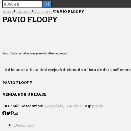
Início
Isqueiro
Acessório
PAVIO FLOOPY
PAVIO FLOOPY
Faça o login ou cadastre-se para visualizar os preços!
Adicionar a lista de desejos
Adicionado a lista de desejos
Removi
PAVIO FLOOPY
VENDA POR UNIDADE
SKU:
666
Categorias:
Acessório
,
Isqueiro
Tag:
pavio
Descrição