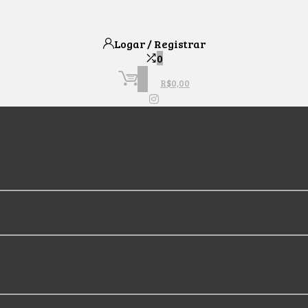
Logar / Registrar
0
0
R$
0,00