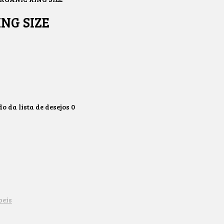
NG SIZE
 da lista de desejos
0
peis