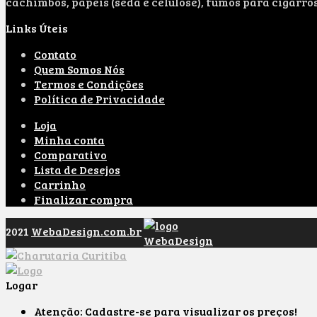
cachimbos, papeis (seda e celulose), fumos para cigarro
Links Úteis
Contato
Quem Somos Nós
Termos e Condições
Política de Privacidade
Loja
Minha conta
Comparativo
Lista de Desejos
Carrinho
Finalizar compra
2021
WebaDesign.com.br
Logar
Atenção: Cadastre-se para visualizar os preços!