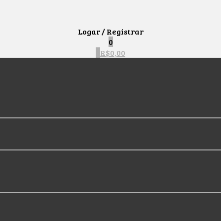
Logar / Registrar
0
0
R$
0,00