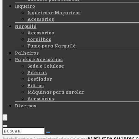
Isqueiro
Isqueiros e Maçaricos
Acessórios
Narguilé
Acessórios
Fornilhos
Fumo para Narguilé
Palheiros
Papéis e Acessórios
Seda e Celulose
Piteiras
Desfiador
Filtros
Máquinas para enrolar
Acessórios
Diversos
Início
Papéis e Acessórios
Seda e Celulose
PAPEL SEDA SMOKING O