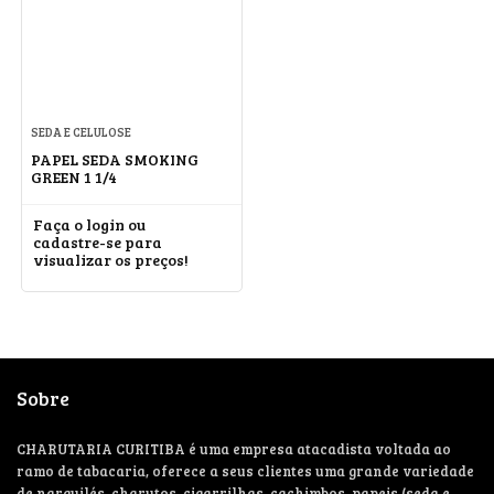
SEDA E CELULOSE
PAPEL SEDA SMOKING
GREEN 1 1/4
Faça o login ou
cadastre-se para
visualizar os preços!
Sobre
CHARUTARIA CURITIBA é uma empresa atacadista voltada ao
ramo de tabacaria, oferece a seus clientes uma grande variedade
de narguilés, charutos, cigarrilhas, cachimbos, papeis (seda e