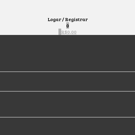
Logar / Registrar
0
0
R$
0,00