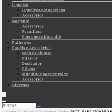
Isqueiro
Isqueiros e Maçaricos
Acessórios
Narguilé
Acessórios
Fornilhos
Fumo para Narguilé
Palheiros
Papéis e Acessórios
Seda e Celulose
Piteiras
Desfiador
Filtros
Máquinas para enrolar
Acessórios
Diversos
Início
Papéis e Acessórios
Seda e Celulose
PAPEL PARA CIGARRO