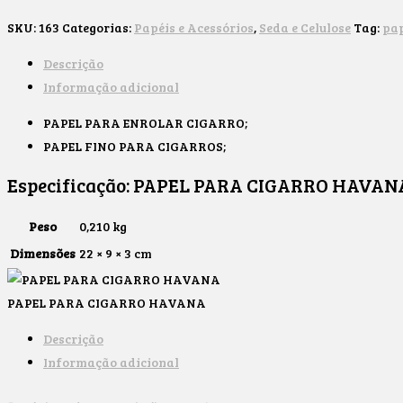
SKU:
163
Categorias:
Papéis e Acessórios
,
Seda e Celulose
Tag:
pap
Descrição
Informação adicional
PAPEL PARA ENROLAR CIGARRO;
PAPEL FINO PARA CIGARROS;
Especificação:
PAPEL PARA CIGARRO HAVAN
Peso
0,210 kg
Dimensões
22 × 9 × 3 cm
PAPEL PARA CIGARRO HAVANA
Descrição
Informação adicional