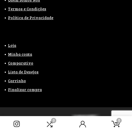
Termos e Condições
Política de Privacidade
Loja
Minha conta
Comparativo
Lista de Desejos
Carrinho
Finalizar compra
2021
WebaDesign.com.br
0
0