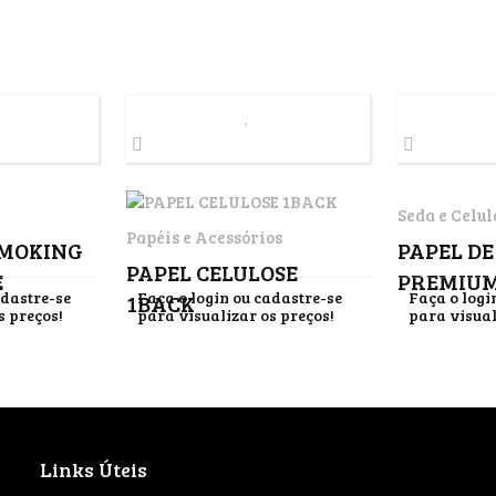
Seda e Celul
Papéis e Acessórios
SMOKING
PAPEL DE
PAPEL CELULOSE
E
PREMIUM 
adastre-se
Faça o login ou cadastre-se
Faça o logi
1BACK
FILTER
s preços!
para visualizar os preços!
para visual
Links Úteis