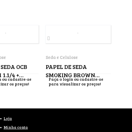
ose
Seda e Celulose
 SEDA OCB
PAPEL DE SEDA
1.1/4 +
SMOKING BROWN
n ou cadastre-se
Faça o login ou cadastre-se
ROLLS
izar os preços!
para visualizar os preços!
Loja
Minha conta