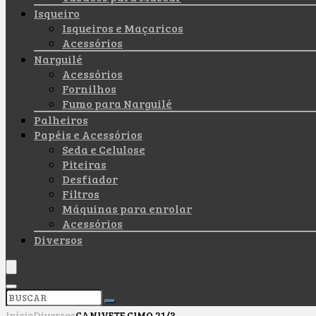
Isqueiro
Isqueiros e Maçaricos
Acessórios
Narguilé
Acessórios
Fornilhos
Fumo para Narguilé
Palheiros
Papéis e Acessórios
Seda e Celulose
Piteiras
Desfiador
Filtros
Máquinas para enrolar
Acessórios
Diversos
Início
Diversos
CANIVETE CIMO 21/3