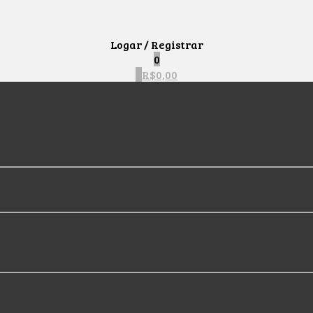
Logar / Registrar
0
0
R$
0,00