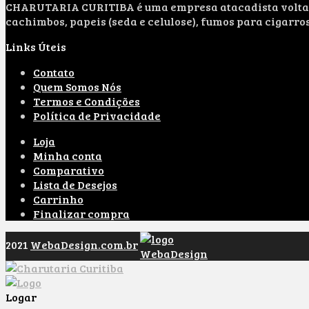
CHARUTARIA CURITIBA é uma empresa atacadista voltada 
cachimbos, papeis (seda e celulose), fumos para cigarro
Links Úteis
Contato
Quem Somos Nós
Termos e Condições
Política de Privacidade
Loja
Minha conta
Comparativo
Lista de Desejos
Carrinho
Finalizar compra
2021
WebaDesign.com.br
Logar