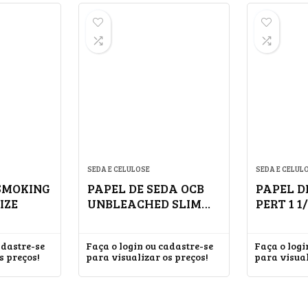
SEDA E CELULOSE
SEDA E CELUL
SMOKING
PAPEL DE SEDA OCB
PAPEL D
IZE
UNBLEACHED SLIM
PERT 1 1
KING SIZE
adastre-se
Faça o login ou cadastre-se
Faça o logi
s preços!
para visualizar os preços!
para visual