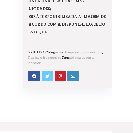
CADA CARTELA CONTÉM 24
UNIDADES;
SERÁ DISPONIBILIZADA A IMAGEM DE
ACORDO COM A DISPONIBILIDADE DO
ESTOQUE
SKU:
1784
Categorias:
Máquinas para enrolar
,
Papéis e Acessórios
Tag:
máquinas para
enrolar