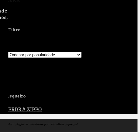
nde
pedra para isqueiro
bos,
Filtro
Exibindo um único resultado
Adicionado a lista de desejos
Removido da lista de desejos
4
Adicionar para comparar
Isqueiro
PEDRA ZIPPO
Faça o login ou cadastre-se para visualizar os preços!