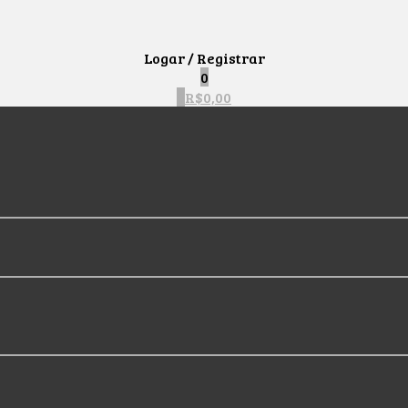
Logar / Registrar
0
0
R$
0,00