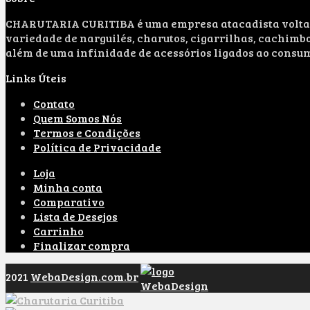
CHARUTARIA CURITIBA é uma empresa atacadista voltada
variedade de narguilés, charutos, cigarrilhas, cachimbo
além de uma infinidade de acessórios ligados ao consum
Links Úteis
Contato
Quem Somos Nós
Termos e Condições
Política de Privacidade
Loja
Minha conta
Comparativo
Lista de Desejos
Carrinho
Finalizar compra
2021
WebaDesign.com.br